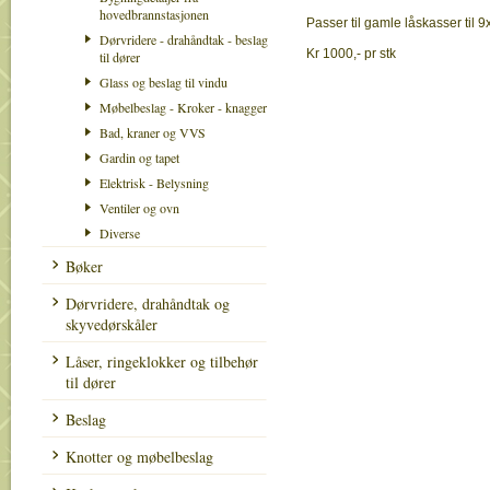
hovedbrannstasjonen
Passer til gamle låskasser til 
Dørvridere - drahåndtak - beslag
Kr 1000,- pr stk
til dører
Glass og beslag til vindu
Møbelbeslag - Kroker - knagger
Bad, kraner og VVS
Gardin og tapet
Elektrisk - Belysning
Ventiler og ovn
Diverse
Bøker
Dørvridere, drahåndtak og
skyvedørskåler
Låser, ringeklokker og tilbehør
til dører
Beslag
Knotter og møbelbeslag