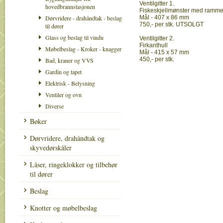
Ventilgitter 1.
hovedbrannstasjonen
Fiskeskjellmønster med ramm
Dørvridere - drahåndtak - beslag
Mål - 407 x 86 mm
750,- per stk. UTSOLGT
til dører
Glass og beslag til vindu
Ventilgitter 2.
Firkanthull
Møbelbeslag - Kroker - knagger
Mål - 415 x 57 mm
450,- per stk.
Bad, kraner og VVS
Gardin og tapet
Elektrisk - Belysning
Ventiler og ovn
Diverse
Bøker
Dørvridere, drahåndtak og
skyvedørskåler
Låser, ringeklokker og tilbehør
til dører
Beslag
Knotter og møbelbeslag