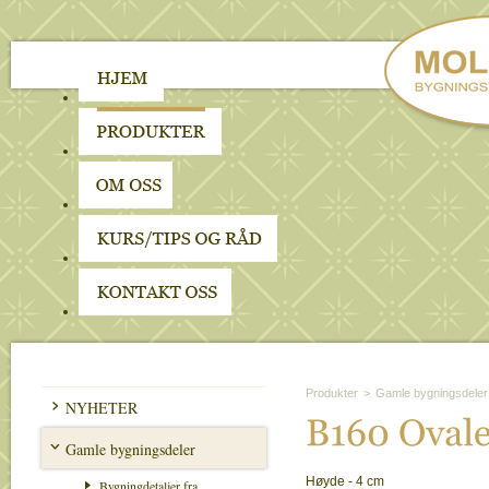
Produkter
>
Gamle bygningsdeler
NYHETER
B160 
Ovale
Gamle bygningsdeler
Høyde - 4 cm
Bygningdetaljer fra