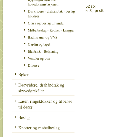
hovedbrannstasjonen
52 stk.
Dørvridere - drahåndtak - beslag
kr 3,- pr stk
til dører
Glass og beslag til vindu
Møbelbeslag - Kroker - knagger
Bad, kraner og VVS
Gardin og tapet
Elektrisk - Belysning
Ventiler og ovn
Diverse
Bøker
Dørvridere, drahåndtak og
skyvedørskåler
Låser, ringeklokker og tilbehør
til dører
Beslag
Knotter og møbelbeslag