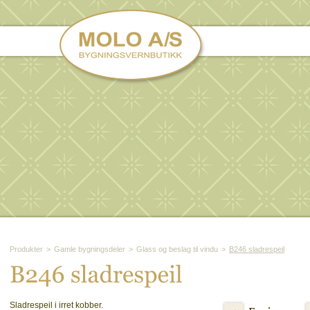
Produkter
>
Gamle bygningsdeler
>
Glass og beslag til vindu
>
B246 sladrespeil
B246 
sladrespeil
Sladrespeil i irret kobber.