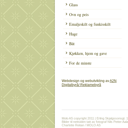
Glass
Ovn og peis
Emaljeskilt og funkisskilt
Hage
Båt
Kjøkken, hjem og gave
For de minste
Webdesign og webutvikling av
A2N
Digitalbyrå/ Reklamebyrå
Molo AS copyright 2011 | Erling Skjalgssonsgt. 
Bilder til nettsiden tatt av fotograf Nils Petter
Charlotte Reitan / MOLO AS