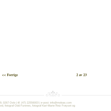
<< Forrige
2 av 23
19, 0267 Oslo | tlf. (47) 22556003 | e-post: info@moloas.com
 Aaland, fotograf Odd Furenes, fotograf Kari-Marte Reiz Frøyset og