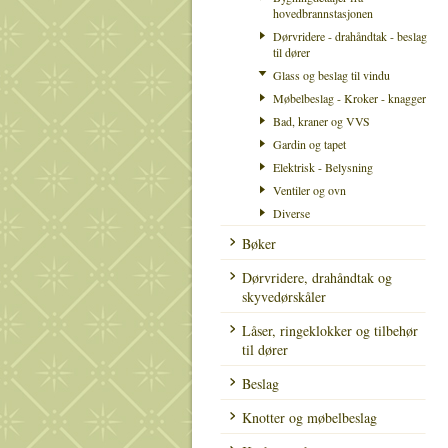
hovedbrannstasjonen
Dørvridere - drahåndtak - beslag
til dører
Glass og beslag til vindu
Møbelbeslag - Kroker - knagger
Bad, kraner og VVS
Gardin og tapet
Elektrisk - Belysning
Ventiler og ovn
Diverse
Bøker
Dørvridere, drahåndtak og
skyvedørskåler
Låser, ringeklokker og tilbehør
til dører
Beslag
Knotter og møbelbeslag