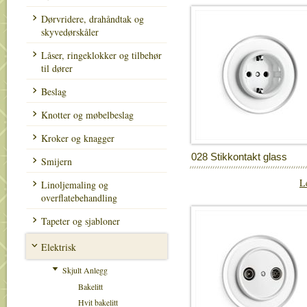
Dørvridere, drahåndtak og
skyvedørskåler
Låser, ringeklokker og tilbehør
til dører
Beslag
Knotter og møbelbeslag
Kroker og knagger
028 Stikkontakt glass
Smijern
L
Linoljemaling og
overflatebehandling
Tapeter og sjabloner
Elektrisk
Skjult Anlegg
Bakelitt
Hvit bakelitt