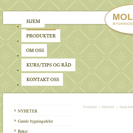
Produkter
>
Elektrisk
>
Skjult An
NYHETER
Gamle bygningsdeler
Bøker