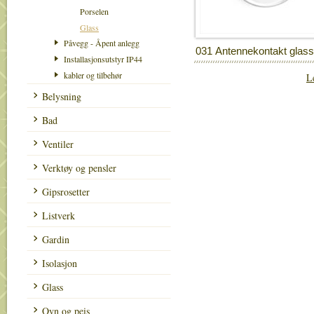
Porselen
Glass
Påvegg - Åpent anlegg
031 Antennekontakt glass
Installasjonsutstyr IP44
kabler og tilbehør
L
Belysning
Bad
Ventiler
Verktøy og pensler
Gipsrosetter
Listverk
Gardin
Isolasjon
Glass
Ovn og peis