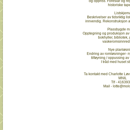
og oppriss. Foreslår og re
historiske tap
Listskjem
Beskrivelser av tidsriktig li
innvendig. Rekonstruksjon a
Plassbygde m
Opptegning og produksjon av
bokhyller, bibliotek,
vaskeromsinnredn
Nye planløsn
Endring av romløsninger- 
tilføyning / oppussing a
I tråd med huset st
Ta kontakt med Charlotte Løvst
MNIL
Tlf - 41639
Mail - lotte@mo