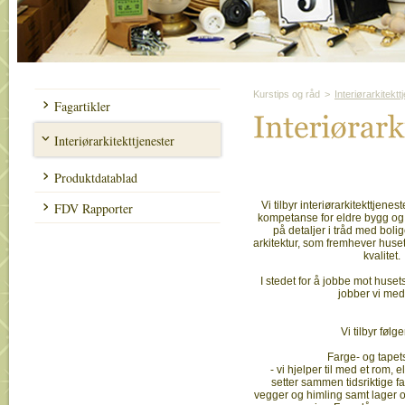
Kurstips og råd
>
Interiørarkitektt
Fagartikler
Interiø
rark
Interiørarkitekttjenester
Produktdatablad
Vi tilbyr interiørarkitekttjen
FDV Rapporter
kompetanse for eldre bygg og s
på detaljer i tråd med boli
arkitektur, som fremhever husets
kvalitet.
I stedet for å jobbe mot huset
jobber vi med
Vi tilbyr følg
Farge- og tape
- vi hjelper til med et rom, e
setter sammen tidsriktige farg
vegger og himling samt lager o