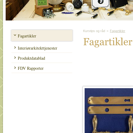
Kurstips og råd
>
Fagartikler
Fagartikler
Fagartikler
Interiørarkitekttjenester
Produktdatablad
FDV Rapporter